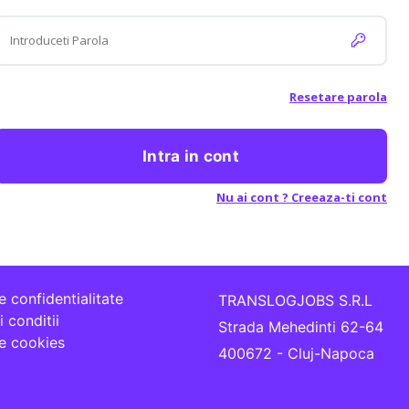
Resetare parola
Intra in cont
Nu ai cont ? Creeaza-ti cont
e confidentialitate
TRANSLOGJOBS S.R.L
 conditii
Strada Mehedinti 62-64
de cookies
400672 - Cluj-Napoca