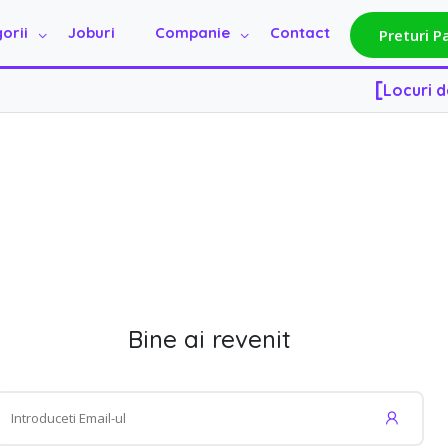
[
Locuri 
orii
Joburi
Companie
Contact
Preturi P
[
Locuri 
Bine ai revenit