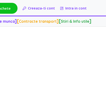
]
[
]
[
]
de munca
Contracte transport
Stiri & Info utile
Creeaza-ti cont
Intra in cont
achete
]
[
]
[
]
de munca
Contracte transport
Stiri & Info utile